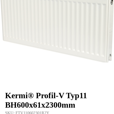
Kermi® Profil-V Typ11
BH600x61x2300mm
SKU:
FTV110602301R2Y