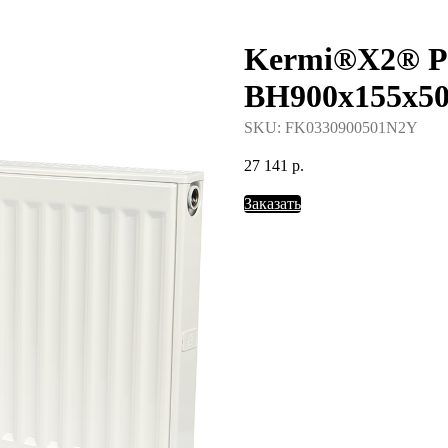
Kermi®X2® Pr
388-37-57
BH900x155x5
SKU:
FK0330900501N2Y
27 141
р.
Заказать