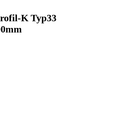
ofil-K Typ33
00mm