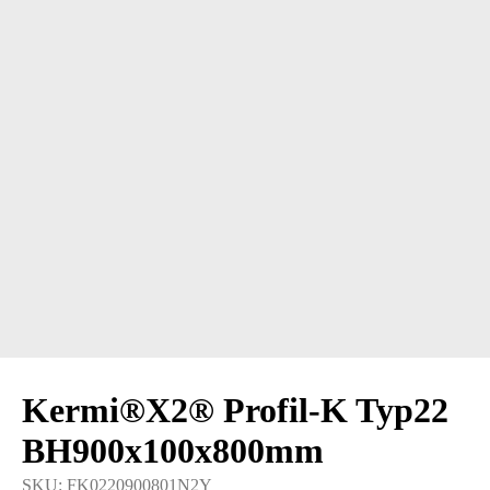
Kermi®X2® Profil-K Typ22
BH900x100x800mm
SKU:
FK0220900801N2Y