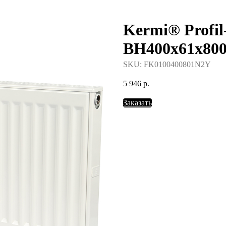
Kermi® Profil
388-37-57
BH400x61x8
SKU:
FK0100400801N2Y
5 946
р.
Заказать