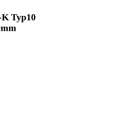
-K Typ10
00mm