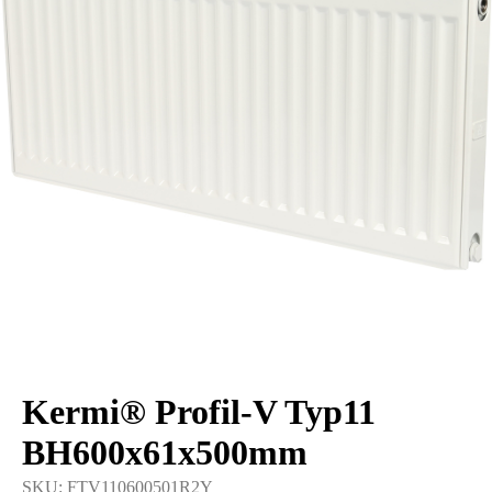
Kermi® Profil-V Typ11
BH600x61x500mm
SKU:
FTV110600501R2Y