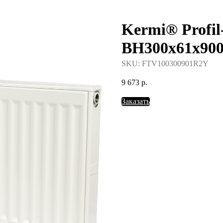
Kermi® Profil
388-37-57
BH300x61x9
SKU:
FTV100300901R2Y
9 673
р.
Заказать