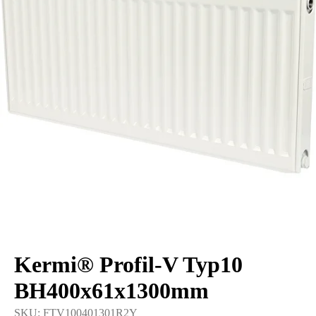
Kermi® Profil-V Typ10
BH400x61x1300mm
SKU:
FTV100401301R2Y