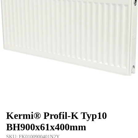
Kermi® Profil-K Typ10
BH900x61x400mm
SKU:
FK0100900401N2Y