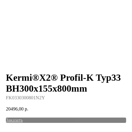
Kermi®X2® Profil-K Typ33
BH300x155x800mm
FK0330300801N2Y
20496,00
р.
Заказать