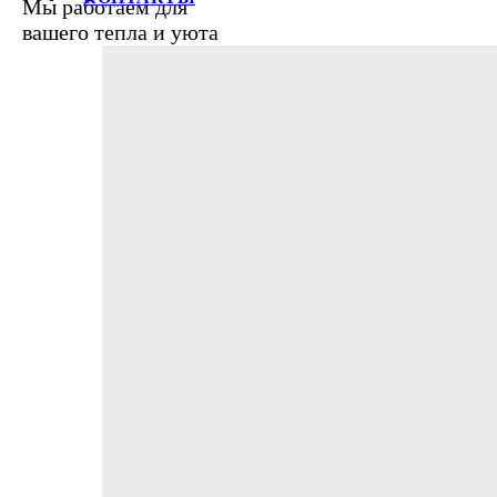
Мы работаем для
вашего тепла и уюта
+7 (812) 387-69-62, 387-68-21, 
E-mail:
info@raditek.ru