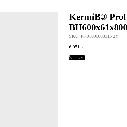
KermiВ® Prof
388-37-57
BH600x61x8
SKU:
FK0100600801N2Y
6 951
р.
Заказать