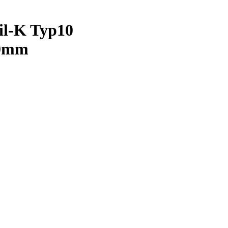
il-K Typ10
00mm