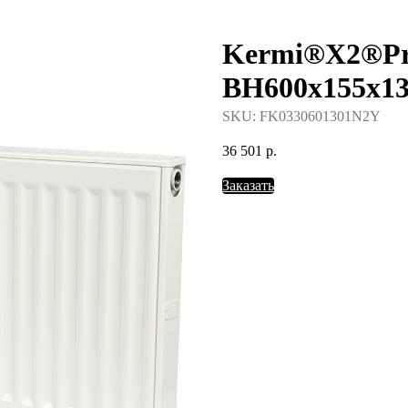
Kermi®X2®Pro
388-37-57
BH600x155x1
SKU:
FK0330601301N2Y
36 501
р.
Заказать