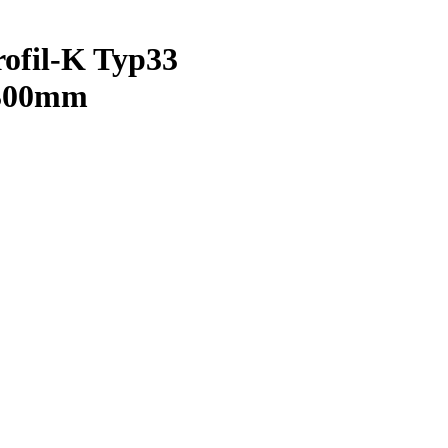
fil-K Typ33
300mm