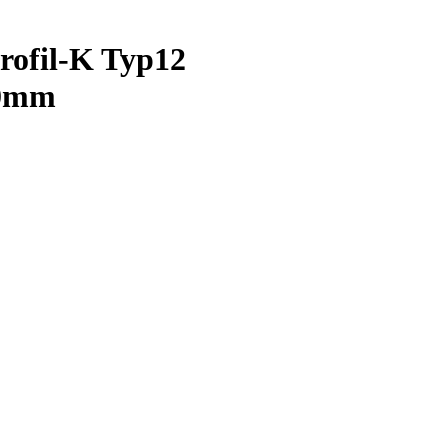
ofil-K Typ12
00mm