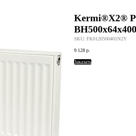
Kermi®X2® Pr
388-37-57
BH500x64x4
SKU:
FK0120500401N2Y
9 128
р.
Заказать