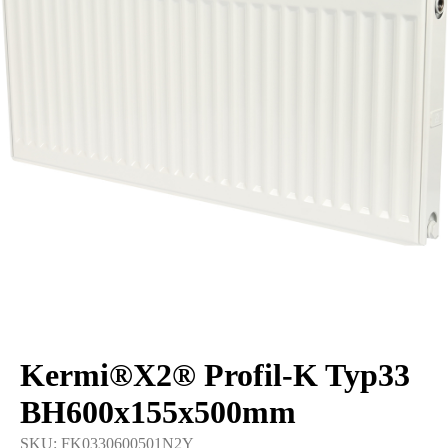
Kermi®X2® Profil-K Typ33
BH600x155x500mm
SKU:
FK0330600501N2Y