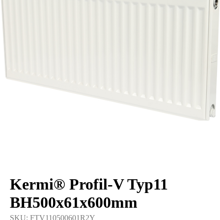
Kermi® Profil-V Typ11
BH500x61x600mm
SKU:
FTV110500601R2Y