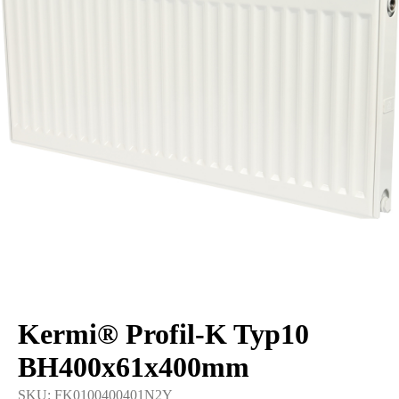
Kermi® Profil-K Typ10
BH400x61x400mm
SKU:
FK0100400401N2Y