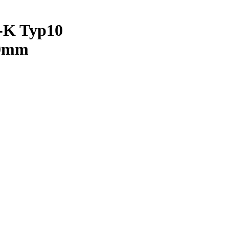
-K Typ10
00mm