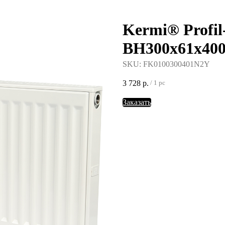
Kermi® Profil
388-37-57
BH300x61x4
SKU:
FK0100300401N2Y
3 728
р.
/
1 pc
Заказать