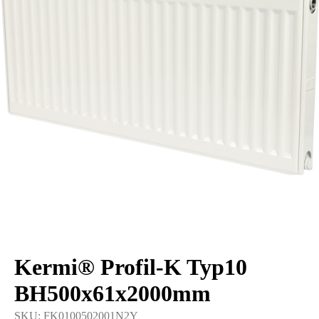
Kermi® Profil-K Typ10
BH500x61x2000mm
SKU:
FK0100502001N2Y